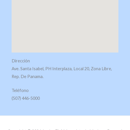
Dirección
Ave. Santa Isabel, PH Interplaza, Local 20, Zona Libre,
Rep. De Panama.
Teléfono
(507) 446-5000