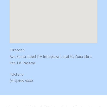
Dirección
Ave. Santa Isabel, PH Interplaza, Local 20, Zona Libre,
Rep. De Panama.
Teléfono
(507) 446-5000